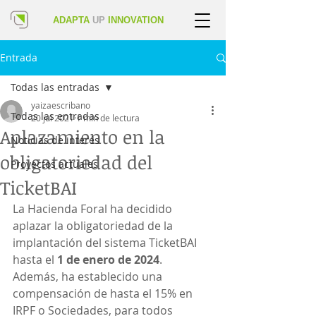
ADAPTA
UP
INNOVATION
Entrada
Todas las entradas
yaizaescribano
Todas las entradas
20 jul 2021
1 min de lectura
Aplazamiento en la
Noticias de interés
obligatoriedad del
Proyectos actuales
TicketBAI
La Hacienda Foral ha decidido 
aplazar la obligatoriedad de la 
implantación del sistema TicketBAI 
hasta el 
1 de enero de 2024
. 
Además, ha establecido una 
compensación de hasta el 15% en 
IRPF o Sociedades, para todos 