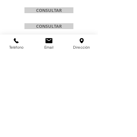
CONSULTAR
CONSULTAR
CONSULTAR
Teléfono
Email
Dirección
CONSULTAR
CONSULTAR
ADAPTA UP INNOVATION
c/ Villa de Plentzia, 6 Bajo (frente Metro
Gobela)
48930 | Getxo
Bizkaia
Tlf :
+34 94 654 88 36
Horario : L-V:
08.00-13.30
|
15.00-18.00